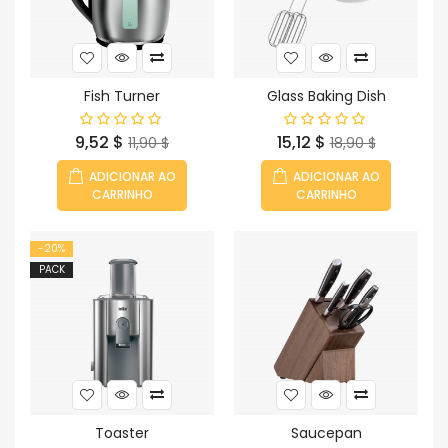
Fish Turner
Glass Baking Dish
Preço
Preço
Preço
Preço
9,52 $
15,12 $
11,90 $
18,90 $
normal
normal
ADICIONAR AO
ADICIONAR AO
CARRINHO
CARRINHO
-20%
PACK
Toaster
Saucepan