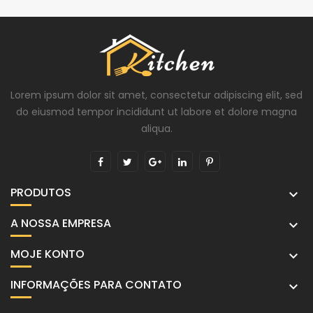
Lorem ipsum dolor sit amet, consectetur adipiscing elit, sed
do eiusmod tempor incididunt ut labore et dolore magna
aliqua.
PRODUTOS

A NOSSA EMPRESA

MOJE KONTO

INFORMAÇÕES PARA CONTATO
