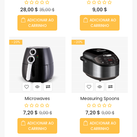
Preço
Preço
Preço
28,00 $
9,00 $
35,00 $
normal
ADICIONAR AO
ADICIONAR AO
CARRINHO
CARRINHO
-20%
-20%
Microwaves
Measuring Spoons
Preço
Preço
Preço
Preço
7,20 $
7,20 $
9,00 $
9,00 $
normal
normal
ADICIONAR AO
ADICIONAR AO
CARRINHO
CARRINHO