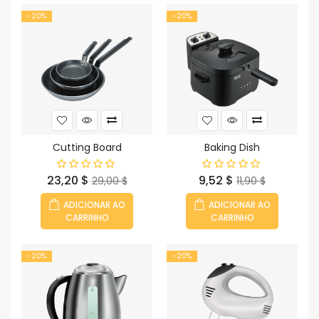
-20%
-20%
Cutting Board
Baking Dish
Preço
Preço
Preço
Preço
23,20 $
9,52 $
29,00 $
11,90 $
normal
normal
ADICIONAR AO
ADICIONAR AO
CARRINHO
CARRINHO
-20%
-20%