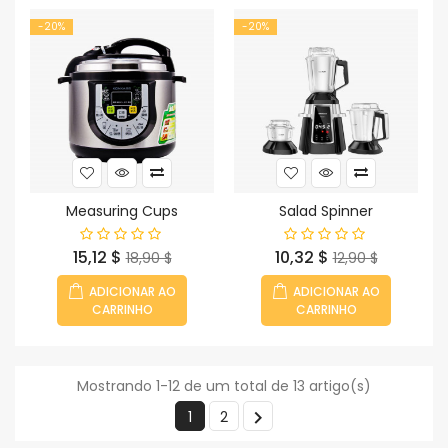
-20%
-20%
Measuring Cups
Salad Spinner
Preço
Preço
Preço
Preço
15,12 $
10,32 $
18,90 $
12,90 $
normal
normal
ADICIONAR AO
ADICIONAR AO
CARRINHO
CARRINHO
Mostrando 1-12 de um total de 13 artigo(s)

1
2