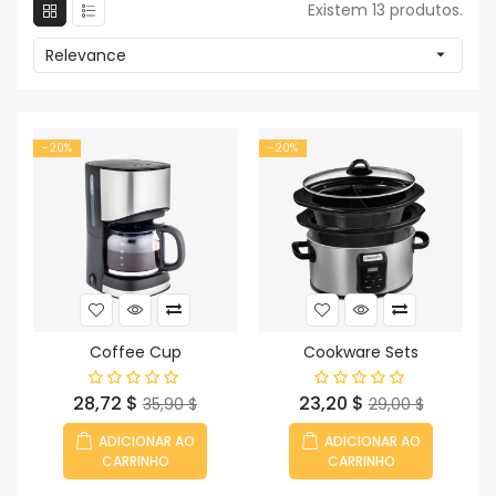
Existem 13 produtos.
Relevance

-20%
-20%
Coffee Cup
Cookware Sets
Preço
Preço
Preço
Preço
28,72 $
23,20 $
35,90 $
29,00 $
normal
normal
ADICIONAR AO
ADICIONAR AO
CARRINHO
CARRINHO