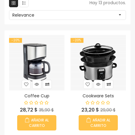
Hay 13 productos.
Relevance

-20%
-20%
Coffee Cup
Cookware Sets
Precio
Precio
Precio
Precio
28,72 $
23,20 $
35,90 $
29,00 $
base
base
AÑADIR AL
AÑADIR AL
CARRITO
CARRITO