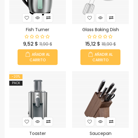
Fish Turner
Glass Baking Dish
Precio
Precio
Precio
Precio
9,52 $
15,12 $
11,90 $
18,90 $
base
base
AÑADIR AL
AÑADIR AL
CARRITO
CARRITO
-20%
PACK
Toaster
Saucepan