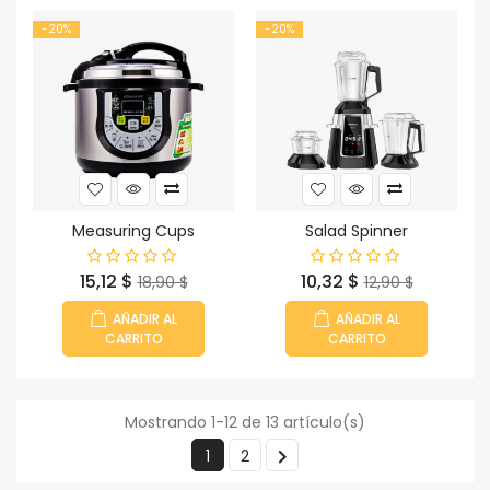
-20%
-20%
Measuring Cups
Salad Spinner
Precio
Precio
Precio
Precio
15,12 $
10,32 $
18,90 $
12,90 $
base
base
AÑADIR AL
AÑADIR AL
CARRITO
CARRITO
Mostrando 1-12 de 13 artículo(s)

1
2