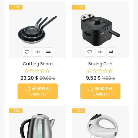
-20%
-20%
Cutting Board
Baking Dish
Precio
Precio
Precio
Precio
23,20 $
9,52 $
29,00 $
11,90 $
base
base
AÑADIR AL
AÑADIR AL
CARRITO
CARRITO
-20%
-20%