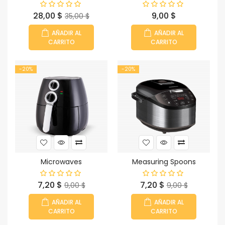
Precio
Precio
Precio
28,00 $
9,00 $
35,00 $
base
AÑADIR AL
AÑADIR AL
CARRITO
CARRITO
-20%
-20%
Microwaves
Measuring Spoons
Precio
Precio
Precio
Precio
7,20 $
7,20 $
9,00 $
9,00 $
base
base
AÑADIR AL
AÑADIR AL
CARRITO
CARRITO