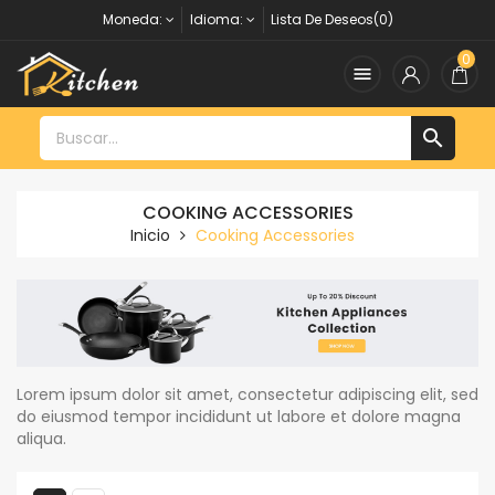
Moneda:
Idioma:
Lista De Deseos(0)
0


COOKING ACCESSORIES
Inicio
Cooking Accessories
Lorem ipsum dolor sit amet, consectetur adipiscing elit, sed
do eiusmod tempor incididunt ut labore et dolore magna
aliqua.