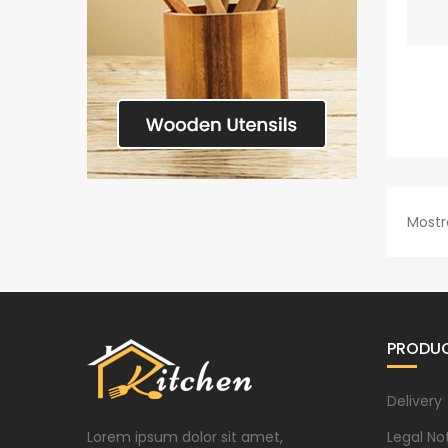
Mostr
PRODU
Delivery
Lorem ipsum dolor sit amet,
Legal No