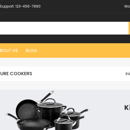
Support:
123-456-7890
Mo
BOUT US
BLOG
SURE COOKERS
In