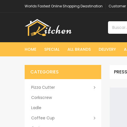
Worlds Fastest Online Shopping Deastination
Customer 
HOME
SPECIAL
ALL BRANDS
DELIVERY
A
CATEGORIES
PRES
Pizza Cutter
Corkscrew
Ladle
Coffee Cup