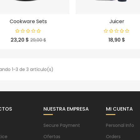
Cookware Sets
Juicer
Precio
Precio
Precio
23,20 $
18,90 $
29,00 $
base
ando 1-3 de 3 artículo(s)
CTOS
NUESTRA EMPRESA
MI CUENTA
Secure Payment
Personal Info
tice
Ofertas
Orders