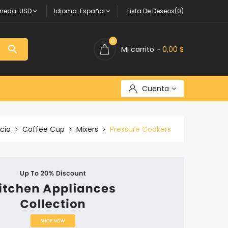
neda:
USD
Idioma:
Español
Lista De Deseos(0)
0

Mi carrito -
0,00 $
Cuenta
icio
Coffee Cup
Mixers
Pressure Cookers