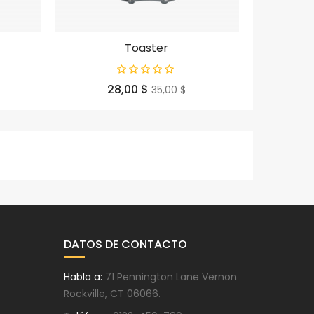
Toaster
Precio
Precio
28,00 $
35,00 $
base
DATOS DE CONTACTO
Habla a:
71 Pennington Lane Vernon
Rockville, CT 06066.