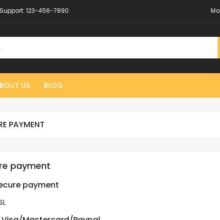
Support:
123-456-7890
Mo
BOUT US
BLOG
RE PAYMENT
re payment
secure payment
SL
 Visa/Mastercard/Paypal