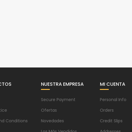
CTOS
NUESTRA EMPRESA
MI CUENTA
Secure Payment
Personal Info
tice
Ofertas
Orders
nd Conditions
Novedades
Credit Slips
Los Más Vendidos
Addresses