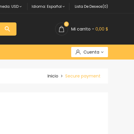
neda:
USD
Idioma:
Español
Lista De Deseos(0)
0

Mi carrito -
0,00 $
Cuenta
Inicio
Secure payment