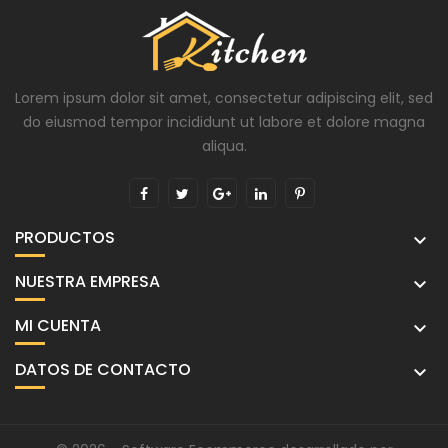
Lorem ipsum dolor sit amet, consectetur adipiscing elit, sed
do eiusmod tempor incididunt ut labore et dolore magna
aliqua.
PRODUCTOS

NUESTRA EMPRESA

MI CUENTA

DATOS DE CONTACTO
