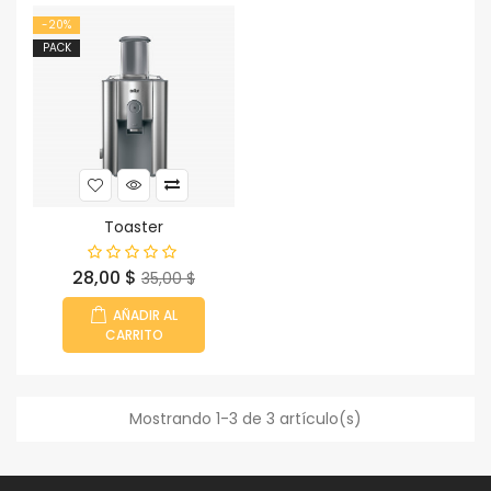
-20%
PACK
Toaster
Precio
Precio
28,00 $
35,00 $
base
AÑADIR AL
CARRITO
Mostrando 1-3 de 3 artículo(s)