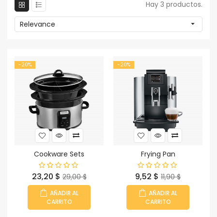
Hay 3 productos.
Relevance

-20%
-20%
Cookware Sets
Frying Pan
Precio
Precio
Precio
Precio
23,20 $
9,52 $
29,00 $
11,90 $
base
base
AÑADIR AL
AÑADIR AL
CARRITO
CARRITO