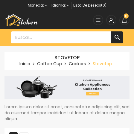
Moneda:
Idioma:
Lista De Deseos(0)
0


STOVETOP
Inicio
Coffee Cup
Cookers
Stovetop
Lorem ipsum dolor sit amet, consectetur adipiscing elit, sed
do eiusmod tempor incididunt ut labore et dolore magna
aliqua.