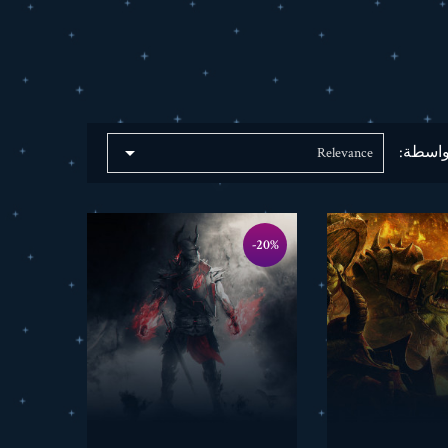

واسطة:
Relevance
‎-20%