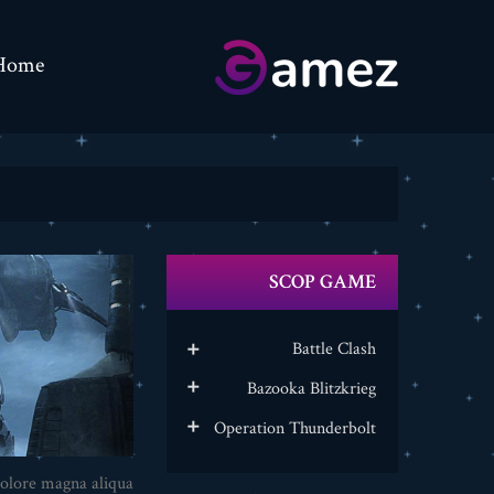
Home
SCOP GAME
Battle Clash

Bazooka Blitzkrieg

Operation Thunderbolt

olore magna aliqua.