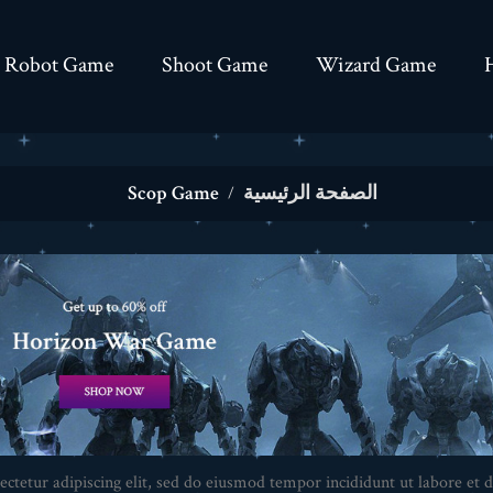
Robot Game
Shoot Game
Wizard Game
الصفحة الرئيسية
Scop Game
ctetur adipiscing elit, sed do eiusmod tempor incididunt ut labore et d