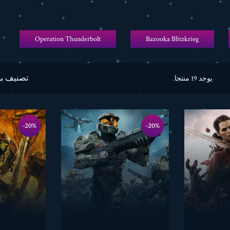
Operation Thunderbolt
Bazooka Blitzkrieg
تصنيف ب
يوجد 19 منتجا.
‎-20%
‎-20%