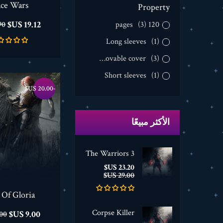
ce Wars
Property
السعر
ال
19.12 US$
(3)
120 pages
 US$
ال
Long sleeves
(1)
Removable cover
(3)
Short sleeves
(1)
-20.00 US$
الأكثر مبيعًا
The Warriors 3
السعر
السعر
23.20 US$
الأساسي
29.00 US$
 Of Gloria
Corpse Killer
السعر
ال
9.00 US$
 US$
ال