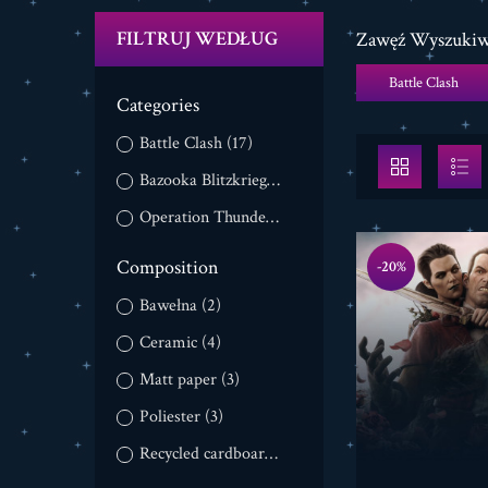
FILTRUJ WEDŁUG
Zawęź Wyszukiw
Battle Clash
Categories
Battle Clash
(17)
Bazooka Blitzkrieg
(18)
Operation Thunderbolt
(19)
Composition
-20%
Bawełna
(2)
Ceramic
(4)
Matt paper
(3)
Poliester
(3)
Recycled cardboard
(3)