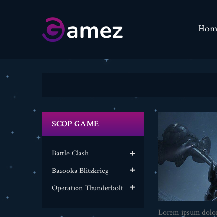
Hom
SCOP GAME
Battle Clash

Bazooka Blitzkrieg

Operation Thunderbolt

Lorem ipsum dolor 