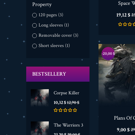
Space 
Property
Cena
C
19,12 $
120 pages
(3)
23
p
Long sleeves
(1)
Removable cover
(3)
Short sleeves
(1)
-20,00 $
BESTSELLERY
Corpse Killer
Cena
Cena
10,32 $
12,90 $
podstawowa
Plans Of 
The Warriors 3
Cena
C
9,00 $
29
Cena
Cena
p
23,20 $
29,00 $