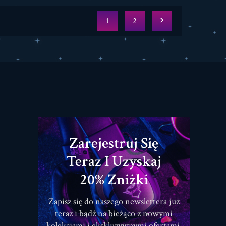

1
2
Zarejestruj Się
Teraz I Uzyskaj
20% Zniżki
Zapisz się do naszego newslettera już
teraz i bądź na bieżąco z nowymi
kolekcjami i ekskluzywnymi ofertami.