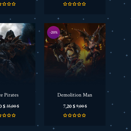
-20%
e Pirates
Demolition Man
a
Cena
Cena
Cena
0 $
7,20 $
35,00 $
9,00 $
podstawowa
podstawowa