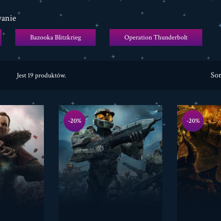
anie
Bazooka Blitzkrieg
Operation Thunderbolt
So
Jest 19 produktów.
-20%
-20%