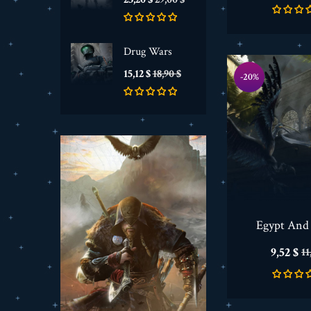
podstawowa
Drug Wars
Cena
Cena
15,12 $
18,90 $
-20%
podstawowa
Egypt And
Cena
C
9,52 $
11
p