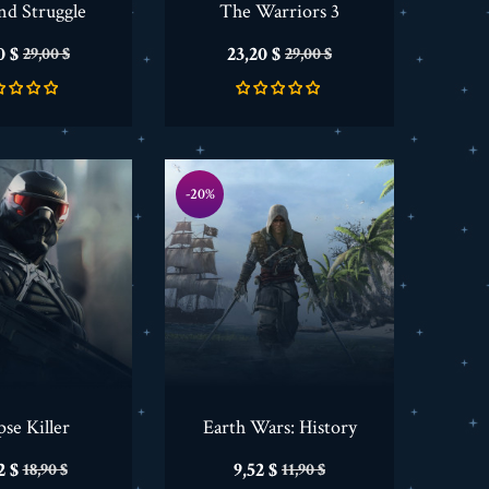
nd Struggle
The Warriors 3
a
Cena
Cena
Cena
0 $
23,20 $
29,00 $
29,00 $
podstawowa
podstawowa
-20%
se Killer
Earth Wars: History
a
Cena
Cena
Cena
2 $
9,52 $
18,90 $
11,90 $
podstawowa
podstawowa