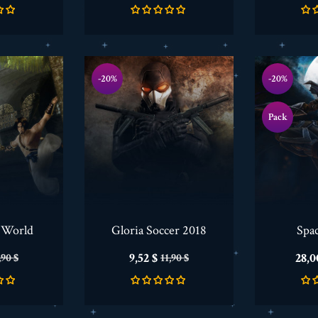
-20%
-20%
Pack
 World
Gloria Soccer 2018
Spac
ena
Cena
Cena
Cen
9,52 $
28,0
,90 $
11,90 $
odstawowa
podstawowa