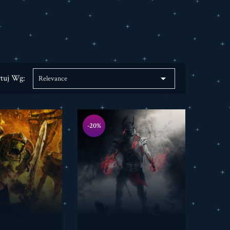

rtuj Wg:
Relevance
-20%