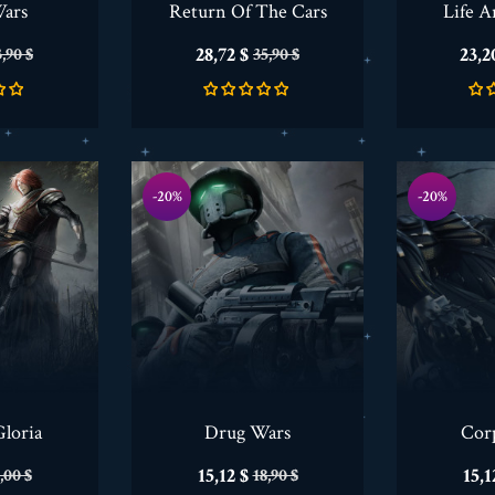
Wars
Return Of The Cars
Life A
ena
Cena
Cena
Cen
28,72 $
23,2
,90 $
35,90 $
odstawowa
podstawowa
-20%
-20%
Gloria
Drug Wars
Corp
ena
Cena
Cena
Cen
15,12 $
15,1
,00 $
18,90 $
odstawowa
podstawowa