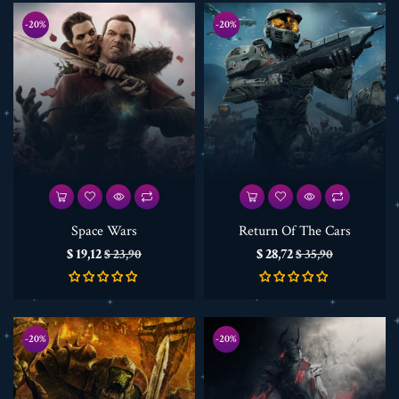
-20%
-20%
Space Wars
Return Of The Cars
Prijs
Normale
Prijs
Normale
$ 19,12
$ 28,72
$ 23,90
$ 35,90
prijs
prijs
-20%
-20%