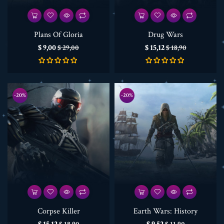
Plans Of Gloria
Drug Wars
Prijs
Normale
Prijs
Normale
$ 9,00
$ 15,12
$ 29,00
$ 18,90
prijs
prijs
-20%
-20%
Corpse Killer
Earth Wars: History
Prijs
Normale
Prijs
Normale