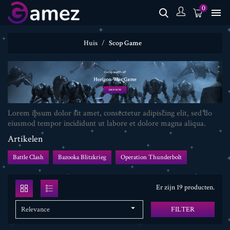
0

Huis
Scop Game
Lorem ipsum dolor sit amet, consectetur adipiscing elit, sed do
eiusmod tempor incididunt ut labore et dolore magna aliqua.
Artikelen
Battle Clash
Bazooka Blitzkrieg
Operation Thunderbolt
Er zijn 19 producten.

Relevance
FILTER