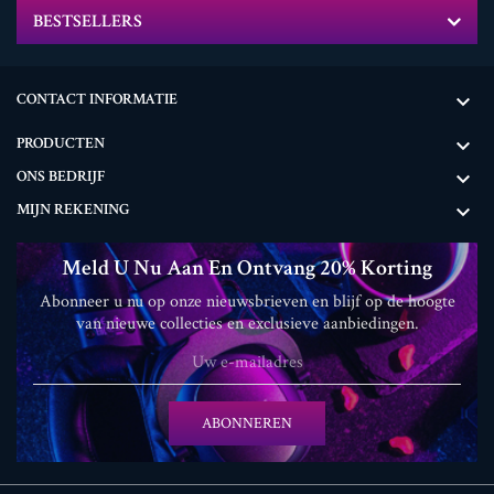
BESTSELLERS
CONTACT INFORMATIE

PRODUCTEN

ONS BEDRIJF

MIJN REKENING

Meld U Nu Aan En Ontvang 20% ​​korting
Abonneer u nu op onze nieuwsbrieven en blijf op de hoogte
van nieuwe collecties en exclusieve aanbiedingen.
ABONNEREN