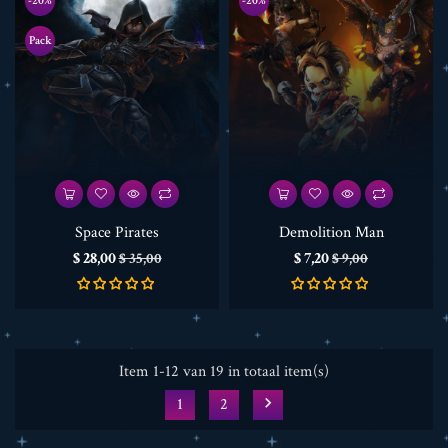
-20%
-20%
Pack
Space Pirates
Demolition Man
Prijs
Normale
Prijs
Normale
$ 28,00
$ 7,20
$ 35,00
$ 9,00
prijs
prijs
Item 1-12 van 19 in totaal item(s)

1
2