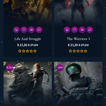
Life And Struggle
The Warriors 3
Prijs
Normale
Prijs
Normale
$ 23,20
$ 23,20
$ 29,00
$ 29,00
prijs
prijs
-$ 20,00
-20%