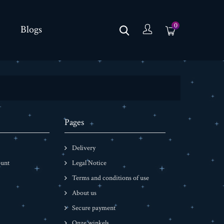
0
Blogs
Pages
Delivery
ount
Legal Notice
Terms and conditions of use
About us
Secure payment
Onze winkels