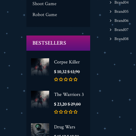
Brand04
Shoot Game
Brand05
Robot Game
Brand06
Brand07
Brand08
BESTSELLERS
Corpse Killer
Prijs
Normale
$ 10,32
$ 12,90
prijs
The Warriors 3
Prijs
Normale
$ 23,20
$ 29,00
prijs
Drug Wars