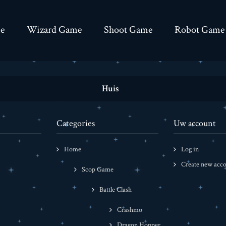
e
Wizard Game
Shoot Game
Robot Game
Huis
Categories
Uw account
Home
Log in
Create new acc
Scop Game
Battle Clash
Crashmo
Dragon Hopper