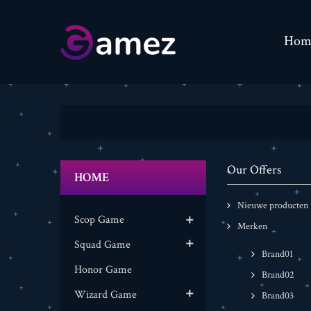
Hom
Our Offers
HOME
Nieuwe producten
Scop Game

Merken
Squad Game

Brand01
Honor Game
Brand02
Wizard Game

Brand03