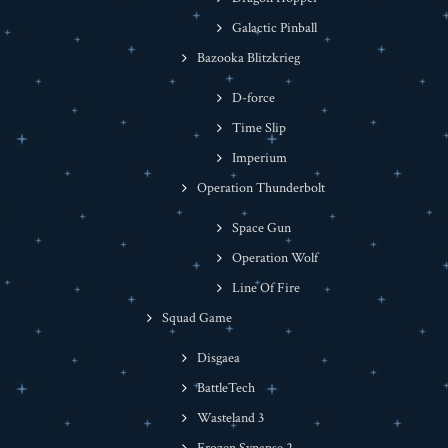
Galactic Pinball
Bazooka Blitzkrieg
D-force
Time Slip
Imperium
Operation Thunderbolt
Space Gun
Operation Wolf
Line Of Fire
Squad Game
Disgaea
BattleTech
Wasteland 3