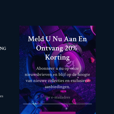
Meld U Nu Aan En
Ontvang 20% ​​
ING
Korting
Abonneer u nu op onze
nieuwsbrieven en blijf op de hoogte
van nieuwe collecties en exclusieve
aanbiedingen.
jes