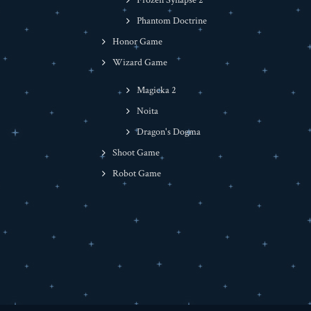
Frozen Synapse 2
Phantom Doctrine
Honor Game
Wizard Game
Magicka 2
Noita
Dragon's Dogma
Shoot Game
Robot Game