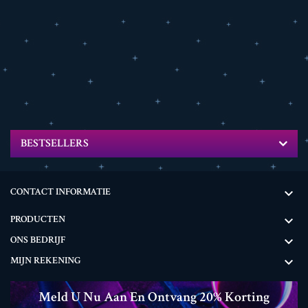
BESTSELLERS
CONTACT INFORMATIE

PRODUCTEN

ONS BEDRIJF

MIJN REKENING

Meld U Nu Aan En Ontvang 20% ​​korting