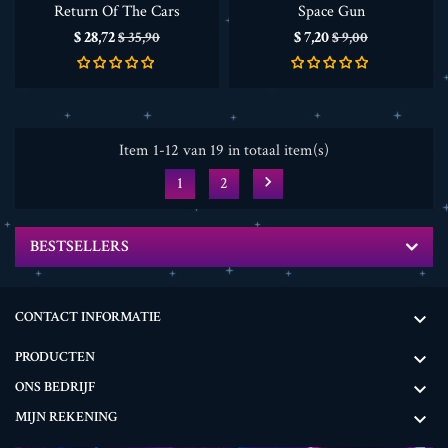
Return Of The Cars
Space Gun
Prijs
Normale
Prijs
Normale
$ 28,72
$ 7,20
$ 35,90
$ 9,00
prijs
prijs
Item 1-12 van 19 in totaal item(s)

1
2
BESTSELLERS
CONTACT INFORMATIE

PRODUCTEN

ONS BEDRIJF

MIJN REKENING
