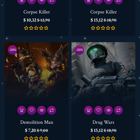
Corpse Killer
Corpse Killer
Prijs
Normale
Prijs
Normale
$ 10,32
$ 15,12
$ 12,90
$ 18,90
prijs
prijs
-20%
-20%
Demolition Man
Drug Wars
Prijs
Normale
Prijs
Normale
$ 7,20
$ 15,12
$ 9,00
$ 18,90
prijs
prijs