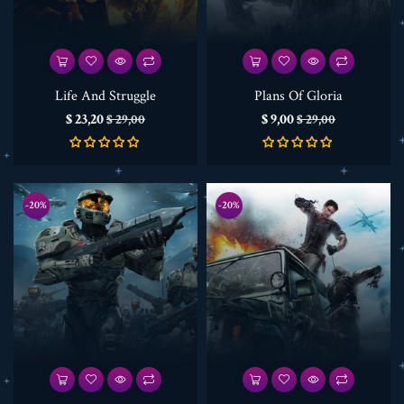
Life And Struggle
Plans Of Gloria
Prijs
Normale
Prijs
Normale
$ 23,20
$ 9,00
$ 29,00
$ 29,00
prijs
prijs
-20%
-20%