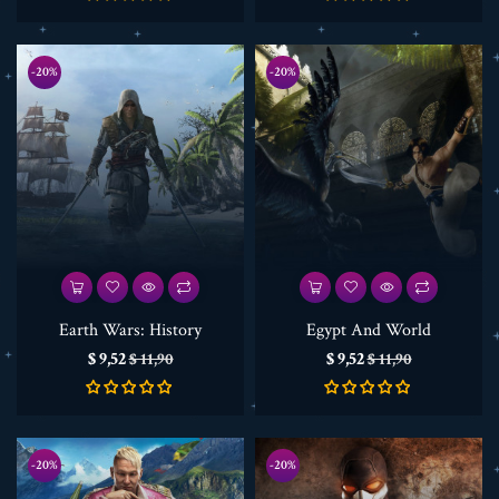
-20%
-20%
Earth Wars: History
Egypt And World
Prijs
Normale
Prijs
Normale
$ 9,52
$ 9,52
$ 11,90
$ 11,90
prijs
prijs
-20%
-20%