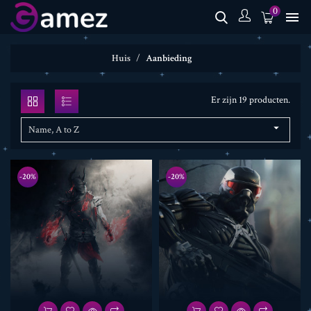
0

Huis
Aanbieding
Er zijn 19 producten.

Name, A to Z
-20%
-20%