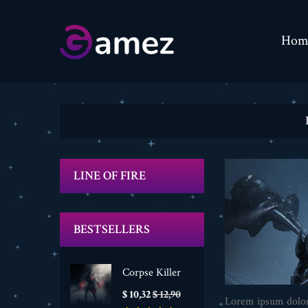
Hom
LINE OF FIRE
BESTSELLERS
Corpse Killer
Prijs
Normale
$ 10,32
$ 12,90
Lorem ipsum dolor 
prijs