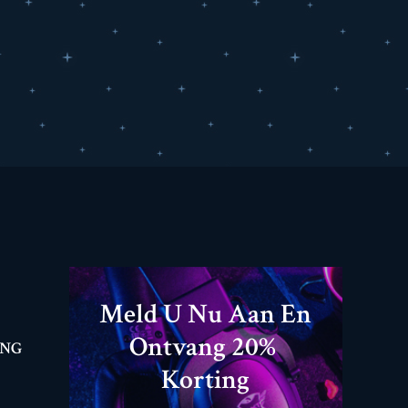
Meld U Nu Aan En
Ontvang 20% ​​
ING
Korting