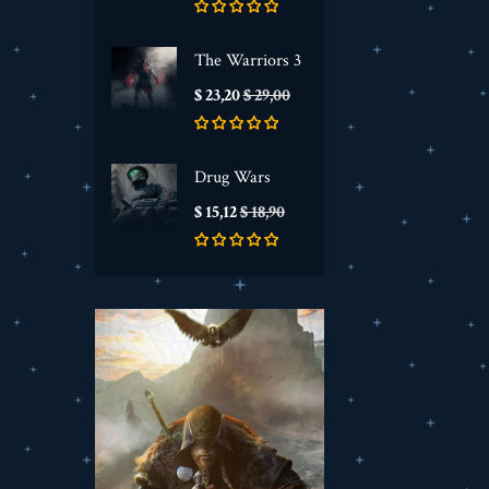
The Warriors 3
Prijs
Normale
$ 23,20
$ 29,00
prijs
Drug Wars
Prijs
Normale
$ 15,12
$ 18,90
prijs