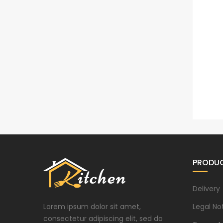
PRODU
Delivery
Lorem ipsum dolor sit amet,
Legal No
consectetur adipiscing elit, sed do