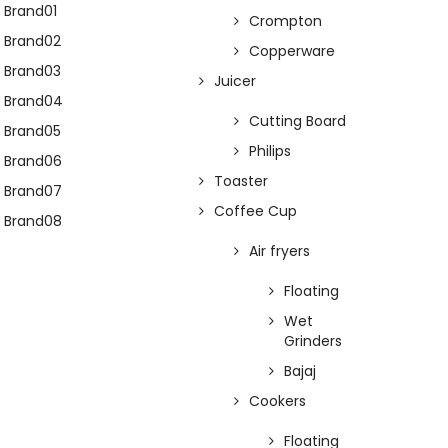
Brand01
Crompton
Brand02
Copperware
Brand03
Juicer
Brand04
Cutting Board
Brand05
Philips
Brand06
Toaster
Brand07
Coffee Cup
Brand08
Air fryers
Floating
Wet
Grinders
Bajaj
Cookers
Floating