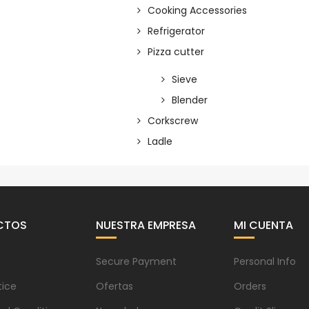
Cooking Accessories
Refrigerator
Pizza cutter
Sieve
Blender
Corkscrew
Ladle
CTOS
NUESTRA EMPRESA
MI CUENTA
Secure Payment
Personal Info
tice
Ofertas
Orders