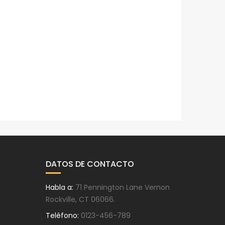
DATOS DE CONTACTO
Habla a:
71 Pennington Lane Vernon
Rockville, CT 06066.
Teléfono:
0123-456-789