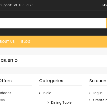
Support:
123-456-7890
Mo
BOUT US
BLOG
DEL SITIO
Offers
Categories
Su cuen
edades
Inicio
Log in
cas
Create 
Dining Table