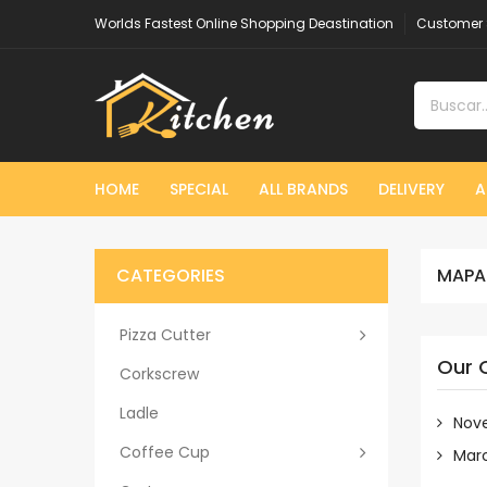
Worlds Fastest Online Shopping Deastination
Customer 
HOME
SPECIAL
ALL BRANDS
DELIVERY
A
CATEGORIES
MAPA 
Pizza Cutter
Our 
Corkscrew
Ladle
Nov
Coffee Cup
Mar