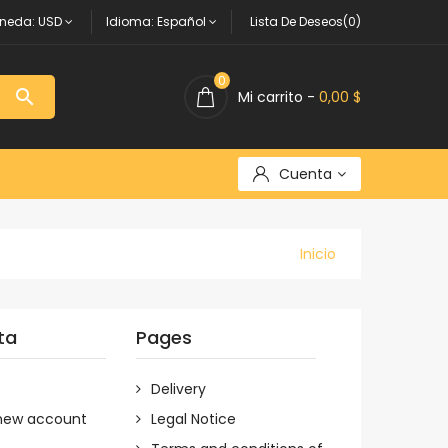
neda:
USD
Idioma:
Español
Lista De Deseos(0)
0

Mi carrito -
0,00 $
Cuenta
Inicio
ta
Pages
Delivery
new account
Legal Notice