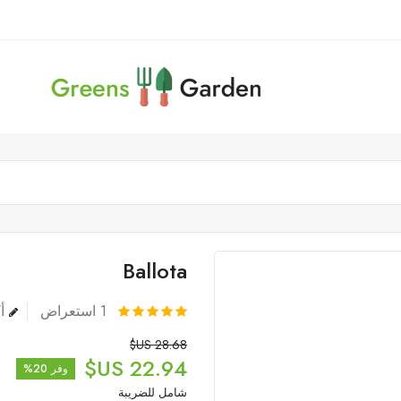
Ballota
1
استعراض
أك
28.68 US$
22.94 US$
وفر 20%
شامل للضريبة