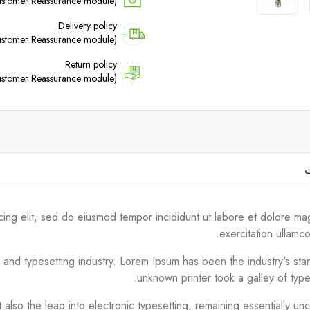
(edit with the Customer Reassurance module)
Delivery policy
(edit with the Customer Reassurance module)
Return policy
(edit with the Customer Reassurance module)
ت
cing elit, sed do eiusmod tempor incididunt ut labore et dolore ma
exercitation ullamc
g and typesetting industry. Lorem Ipsum has been the industry's s
unknown printer took a galley of typ
ut also the leap into electronic typesetting, remaining essentially 